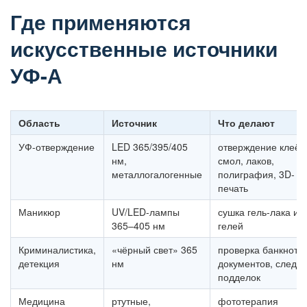
Где применяются
искусственные источники
УФ-А
Область
Источник
Что делают
УФ-отверждение
LED 365/395/405
отверждение клеёв
нм,
смол, лаков,
металлогалогенные
полиграфия, 3D-
печать
Маникюр
UV/LED-лампы
сушка гель-лака и
365–405 нм
гелей
Криминалистика,
«чёрный свет» 365
проверка банкнот,
детекция
нм
документов, следов
подделок
Медицина
ртутные,
фототерапия