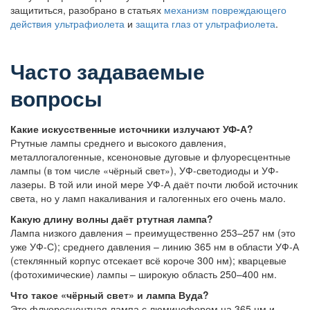
защититься, разобрано в статьях
механизм повреждающего
действия ультрафиолета
и
защита глаз от ультрафиолета
.
Часто задаваемые
вопросы
Какие искусственные источники излучают УФ-А?
Ртутные лампы среднего и высокого давления,
металлогалогенные, ксеноновые дуговые и флуоресцентные
лампы (в том числе «чёрный свет»), УФ-светодиоды и УФ-
лазеры. В той или иной мере УФ-А даёт почти любой источник
света, но у ламп накаливания и галогенных его очень мало.
Какую длину волны даёт ртутная лампа?
Лампа низкого давления – преимущественно 253–257 нм (это
уже УФ-С); среднего давления – линию 365 нм в области УФ-А
(стеклянный корпус отсекает всё короче 300 нм); кварцевые
(фотохимические) лампы – широкую область 250–400 нм.
Что такое «чёрный свет» и лампа Вуда?
Это флуоресцентная лампа с люминофором на 365 нм и