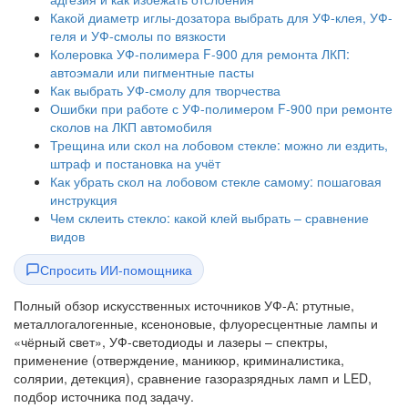
Какой диаметр иглы-дозатора выбрать для УФ-клея, УФ-
геля и УФ-смолы по вязкости
Колеровка УФ-полимера F-900 для ремонта ЛКП:
автоэмали или пигментные пасты
Как выбрать УФ-смолу для творчества
Ошибки при работе с УФ-полимером F-900 при ремонте
сколов на ЛКП автомобиля
Трещина или скол на лобовом стекле: можно ли ездить,
штраф и постановка на учёт
Как убрать скол на лобовом стекле самому: пошаговая
инструкция
Чем склеить стекло: какой клей выбрать – сравнение
видов
Спросить ИИ-помощника
Полный обзор искусственных источников УФ-А: ртутные,
металлогалогенные, ксеноновые, флуоресцентные лампы и
«чёрный свет», УФ-светодиоды и лазеры – спектры,
применение (отверждение, маникюр, криминалистика,
солярии, детекция), сравнение газоразрядных ламп и LED,
подбор источника под задачу.