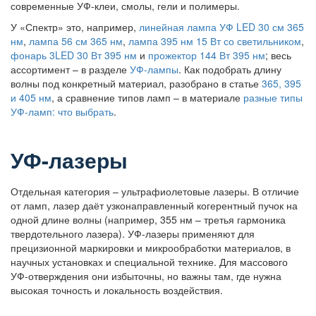
современные УФ-клеи, смолы, гели и полимеры.
У «Спектр» это, например,
линейная лампа УФ LED 30 см 365
нм
,
лампа 56 см 365 нм
,
лампа 395 нм 15 Вт со светильником
,
фонарь 3LED 30 Вт 395 нм
и
прожектор 144 Вт 395 нм
; весь
ассортимент – в разделе
УФ-лампы
. Как подобрать длину
волны под конкретный материал, разобрано в статье
365, 395
и 405 нм
, а сравнение типов ламп – в материале
разные типы
УФ-ламп: что выбрать
.
УФ-лазеры
Отдельная категория – ультрафиолетовые лазеры. В отличие
от ламп, лазер даёт узконаправленный когерентный пучок на
одной длине волны (например, 355 нм – третья гармоника
твердотельного лазера). УФ-лазеры применяют для
прецизионной маркировки и микрообработки материалов, в
научных установках и специальной технике. Для массового
УФ-отверждения они избыточны, но важны там, где нужна
высокая точность и локальность воздействия.