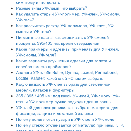
симптому и что делать
Разные типы УФ-ламп: что выбрать?
Как удалить старый УФ-полимер, УФ-клей, УФ-смолу,
УФ-гель?
Как рассчитать расход УФ-полимера, УФ-клея, УФ-
смолы и УФ-геля?
Пигментные пасты: как смешивать с УФ-смолой –
проценты, 395/405 нм, время отверждения
Какие праймеры и адгезивы применять для УФ-клея,
УФ-смолы, УФ-геля?
Какие варианты улучшения адгезии для золота и
серебра вместо праймеров?
Аналоги УФ-клеёв Bohle, Dymax, Loxeal, Permabond,
Loctite, Kafuter: какой клей «Спектр» выбрать
Какую вязкость УФ-клея выбрать для стеклянной
мебели, пятаков и фурнитуры
365 / 395 / 405 нм: под какой УФ-клей, УФ-смолу, УФ-
гель и УФ-полимер лучше подходит длина волны
УФ-клей для электроники: как выбрать материал для
фиксации, защиты и локальной заливки
Почему появляются пузыри в УФ-клее и УФ-смоле
Почему стекло отклеивается от металла: причины, КТР,
адгезия и как избежать отслоения