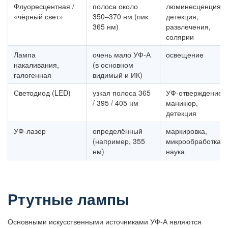
Флуоресцентная /
полоса около
люминесценция,
«чёрный свет»
350–370 нм (пик
детекция,
365 нм)
развлечения,
солярии
Лампа
очень мало УФ-А
освещение
накаливания,
(в основном
галогенная
видимый и ИК)
Светодиод (LED)
узкая полоса 365
УФ-отверждение,
/ 395 / 405 нм
маникюр,
детекция
УФ-лазер
определённый
маркировка,
(например, 355
микрообработка,
нм)
наука
Ртутные лампы
Основными искусственными источниками УФ-А являются