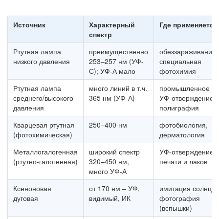
Источник
Характерный
Где применяется
спектр
Ртутная лампа
преимущественно
обеззараживание,
низкого давления
253–257 нм (УФ-
специальная
С); УФ-А мало
фотохимия
Ртутная лампа
много линий в т.ч.
промышленное
среднего/высокого
365 нм (УФ-А)
УФ-отверждение,
давления
полиграфия
Кварцевая ртутная
250–400 нм
фотобиология,
(фотохимическая)
дерматология
Металлогалогенная
широкий спектр
УФ-отверждение
(ртутно-галогенная)
320–450 нм,
печати и лаков
много УФ-А
Ксеноновая
от 170 нм – УФ,
имитация солнца,
дуговая
видимый, ИК
фотография
(вспышки)