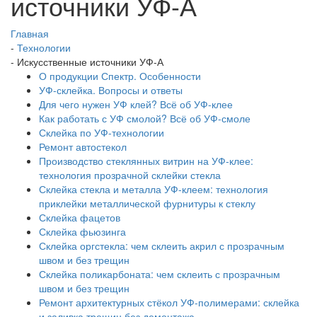
источники УФ-А
Главная
-
Технологии
-
Искусственные источники УФ-А
О продукции Спектр. Особенности
УФ-склейка. Вопросы и ответы
Для чего нужен УФ клей? Всё об УФ-клее
Как работать с УФ смолой? Всё об УФ-смоле
Склейка по УФ-технологии
Ремонт автостекол
Производство стеклянных витрин на УФ-клее:
технология прозрачной склейки стекла
Склейка стекла и металла УФ-клеем: технология
приклейки металлической фурнитуры к стеклу
Склейка фацетов
Склейка фьюзинга
Склейка оргстекла: чем склеить акрил с прозрачным
швом и без трещин
Склейка поликарбоната: чем склеить с прозрачным
швом и без трещин
Ремонт архитектурных стёкол УФ-полимерами: склейка
и заливка трещин без демонтажа