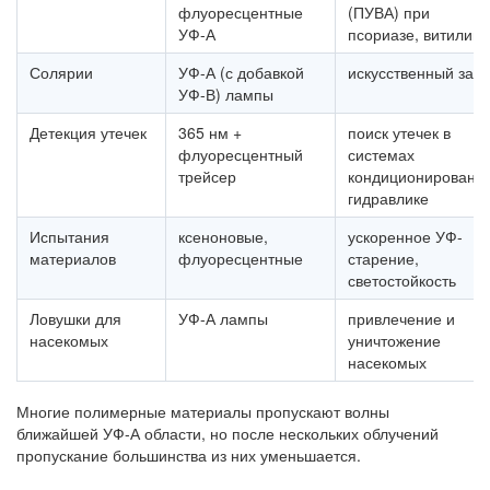
флуоресцентные
(ПУВА) при
УФ-А
псориазе, витилиго
Солярии
УФ-А (с добавкой
искусственный зага
УФ-В) лампы
Детекция утечек
365 нм +
поиск утечек в
флуоресцентный
системах
трейсер
кондиционирования
гидравлике
Испытания
ксеноновые,
ускоренное УФ-
материалов
флуоресцентные
старение,
светостойкость
Ловушки для
УФ-А лампы
привлечение и
насекомых
уничтожение
насекомых
Многие полимерные материалы пропускают волны
ближайшей УФ-А области, но после нескольких облучений
пропускание большинства из них уменьшается.