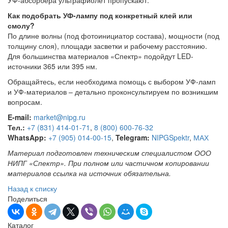
УФ-абсорбера ультрафиолет пропускают.
Как подобрать УФ-лампу под конкретный клей или
смолу?
По длине волны (под фотоинициатор состава), мощности (под
толщину слоя), площади засветки и рабочему расстоянию.
Для большинства материалов «Спектр» подойдут LED-
источники 365 или 395 нм.
Обращайтесь, если необходима помощь с выбором УФ-ламп
и УФ-материалов – детально проконсультируем по возникшим
вопросам.
E-mail:
market@nipg.ru
Тел.:
+7 (831) 414-01-71
,
8 (800) 600-76-32
WhatsApp:
+7 (905) 014-00-15
,
Telegram:
NIPGSpektr
,
МАХ
Материал подготовлен техническим специалистом ООО
НИПГ «Спектр». При полном или частичном копировании
материалов ссылка на источник обязательна.
Назад к списку
Поделиться
Каталог