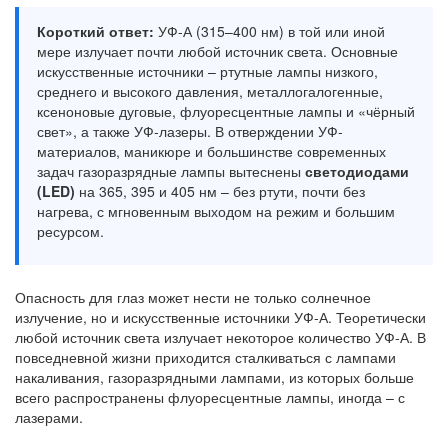
Короткий ответ:
УФ-А (315–400 нм) в той или иной
мере излучает почти любой источник света. Основные
искусственные источники – ртутные лампы низкого,
среднего и высокого давления, металлогалогенные,
ксеноновые дуговые, флуоресцентные лампы и «чёрный
свет», а также УФ-лазеры. В отверждении УФ-
материалов, маникюре и большинстве современных
задач газоразрядные лампы вытеснены
светодиодами
(LED)
на 365, 395 и 405 нм – без ртути, почти без
нагрева, с мгновенным выходом на режим и большим
ресурсом.
Опасность для глаз может нести не только солнечное
излучение, но и искусственные источники УФ-А. Теоретически
любой источник света излучает некоторое количество УФ-А. В
повседневной жизни приходится сталкиваться с лампами
накаливания, газоразрядными лампами, из которых больше
всего распространены флуоресцентные лампы, иногда – с
лазерами.