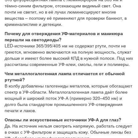
тёмно-синим фильтром, отсекающим видимый свет. Она
почти не светит, но в её лучах люминесцируют многие
вещества – поэтому её применяют для проверки банкнот, в
криминалистике и детекции.
Почему для отверждения УФ-материалов и маникюра
перешли на светодиоды?
LED-источники 365/395/405 нм не содержат ртути, почти не
греются, мгновенно включаются на полную мощность, служат
дольше и имеют более высокий КПД в нужной полосе. Под них
рассчитаны современные УФ-клеи, смолы, гели и полимеры.
Чем металлогалогенная лампа отличается от обычной
ртутной?
В колбу добавлены галогениды металлов, которые обогащают
спектр в УФ-области. Металлогалогенная лампа даёт более
мощный и широкий поток УФ-А (примерно 320–450 нм) и
долго была стандартом промышленного УФ-отверждения
печати и лаков.
Опасны ли искусственные источники УФ-А для глаз?
Да. На источник нельзя смотреть напрямую, работать следует
в очках с УФ-фильтром и защищать кожу. Обычные линзы без