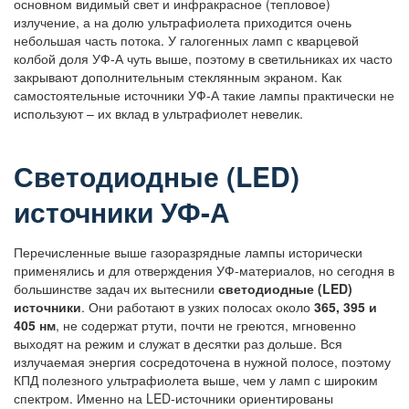
основном видимый свет и инфракрасное (тепловое)
излучение, а на долю ультрафиолета приходится очень
небольшая часть потока. У галогенных ламп с кварцевой
колбой доля УФ-А чуть выше, поэтому в светильниках их часто
закрывают дополнительным стеклянным экраном. Как
самостоятельные источники УФ-А такие лампы практически не
используют – их вклад в ультрафиолет невелик.
Светодиодные (LED)
источники УФ-А
Перечисленные выше газоразрядные лампы исторически
применялись и для отверждения УФ-материалов, но сегодня в
большинстве задач их вытеснили
светодиодные (LED)
источники
. Они работают в узких полосах около
365, 395 и
405 нм
, не содержат ртути, почти не греются, мгновенно
выходят на режим и служат в десятки раз дольше. Вся
излучаемая энергия сосредоточена в нужной полосе, поэтому
КПД полезного ультрафиолета выше, чем у ламп с широким
спектром. Именно на LED-источники ориентированы