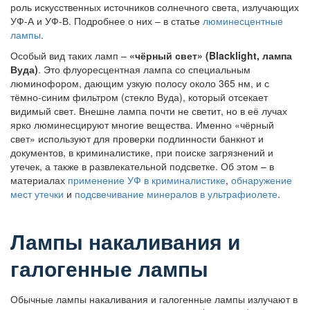
роль искусственных источников солнечного света, излучающих
УФ-А и УФ-В. Подробнее о них – в статье
люминесцентные
лампы
.
Особый вид таких ламп –
«чёрный свет» (Blacklight, лампа
Вуда)
. Это флуоресцентная лампа со специальным
люминофором, дающим узкую полосу около 365 нм, и с
тёмно-синим фильтром (стекло Вуда), который отсекает
видимый свет. Внешне лампа почти не светит, но в её лучах
ярко люминесцируют многие вещества. Именно «чёрный
свет» используют для проверки подлинности банкнот и
документов, в криминалистике, при поиске загрязнений и
утечек, а также в развлекательной подсветке. Об этом – в
материалах
применение УФ в криминалистике
,
обнаружение
мест утечки
и
подсвечивание минералов в ультрафиолете
.
Лампы накаливания и
галогенные лампы
Обычные лампы накаливания и галогенные лампы излучают в