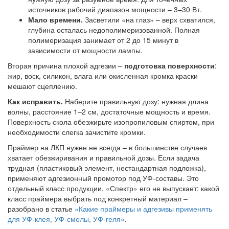
источников рабочий диапазон мощности – 3–30 Вт.
Мало времени.
Засветили «на глаз» – верх схватился,
глубина осталась недополимеризованной. Полная
полимеризация занимает от 2 до 15 минут в
зависимости от мощности лампы.
Вторая причина плохой адгезии –
подготовка поверхности
:
жир, воск, силикон, влага или окисленная кромка краски
мешают сцеплению.
Как исправить.
Наберите правильную дозу: нужная длина
волны, расстояние 1–2 см, достаточные мощность и время.
Поверхность скола обезжирьте изопропиловым спиртом, при
необходимости слегка зачистите кромки.
Праймер на ЛКП нужен не всегда – в большинстве случаев
хватает обезжиривания и правильной дозы. Если задача
трудная (пластиковый элемент, нестандартная подложка),
применяют адгезионный промотор под УФ-составы. Это
отдельный класс продукции, «Спектр» его не выпускает: какой
класс праймера выбрать под конкретный материал –
разобрано в статье
«Какие праймеры и адгезивы применять
для УФ-клея, УФ-смолы, УФ-геля»
.