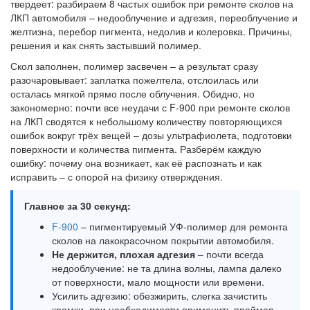
твердеет: разбираем 8 частых ошибок при ремонте сколов на
ЛКП автомобиля – недооблучение и адгезия, переоблучение и
желтизна, перебор пигмента, недолив и колеровка. Причины,
решения и как снять застывший полимер.
Скол заполнен, полимер засвечен – а результат сразу
разочаровывает: заплатка пожелтела, отслоилась или
осталась мягкой прямо после облучения. Обидно, но
закономерно: почти все неудачи с F-900 при ремонте сколов
на ЛКП сводятся к небольшому количеству повторяющихся
ошибок вокруг трёх вещей – дозы ультрафиолета, подготовки
поверхности и количества пигмента. Разберём каждую
ошибку: почему она возникает, как её распознать и как
исправить – с опорой на физику отверждения.
Главное за 30 секунд:
F-900
– пигментируемый УФ-полимер для ремонта
сколов на лакокрасочном покрытии автомобиля.
Не держится, плохая адгезия
– почти всегда
недооблучение: не та длина волны, лампа далеко
от поверхности, мало мощности или времени.
Усилить адгезию: обезжирить, слегка зачистить
кромки, при необходимости применить праймер-