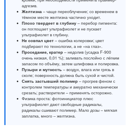
адгезив.
Желтизна
– чаще переоблучение; со временем в
тёмном месте желтизна частично уходит.
Плохо твердеет в глубину
– перебор пигмента:
он поглощает ультрафиолет и не пускает
ультрафиолет в глубину.
Не совпал цвет
– ошибка колеровки; цвет
подбирают по технологии, а не «на глаз».
Проседание, кратер
– недолив (усадка F-900
очень низкая, 0,01 %); заливать послойно с лёгким
запасом по объёму, затем шлифовка и полировка.
Пузыри и мутность
– воздух, влага или грязь в
сколе; поверхность должна быть сухой и чистой.
Снять застывший полимер
– прогрев феном с
контролем температуры и аккуратно механически
срезать; растворители – применять осторожно.
Физика проста: фотоинициатор плюс
ультрафиолет дают свободные радикалы,
радикалы сшивают полимер. Мало дозы – мягкая
заплатка, много – желтизна.