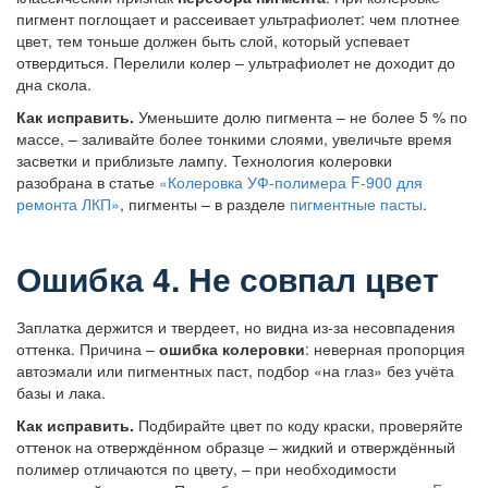
пигмент поглощает и рассеивает ультрафиолет: чем плотнее
цвет, тем тоньше должен быть слой, который успевает
отвердиться. Перелили колер – ультрафиолет не доходит до
дна скола.
Как исправить.
Уменьшите долю пигмента – не более 5 % по
массе, – заливайте более тонкими слоями, увеличьте время
засветки и приблизьте лампу. Технология колеровки
разобрана в статье
«Колеровка УФ-полимера F-900 для
ремонта ЛКП»
, пигменты – в разделе
пигментные пасты
.
Ошибка 4. Не совпал цвет
Заплатка держится и твердеет, но видна из-за несовпадения
оттенка. Причина –
ошибка колеровки
: неверная пропорция
автоэмали или пигментных паст, подбор «на глаз» без учёта
базы и лака.
Как исправить.
Подбирайте цвет по коду краски, проверяйте
оттенок на отверждённом образце – жидкий и отверждённый
полимер отличаются по цвету, – при необходимости