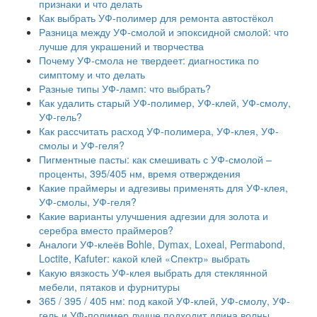
признаки и что делать
Как выбрать УФ-полимер для ремонта автостёкол
Разница между УФ-смолой и эпоксидной смолой: что
лучше для украшений и творчества
Почему УФ-смола не твердеет: диагностика по
симптому и что делать
Разные типы УФ-ламп: что выбрать?
Как удалить старый УФ-полимер, УФ-клей, УФ-смолу,
УФ-гель?
Как рассчитать расход УФ-полимера, УФ-клея, УФ-
смолы и УФ-геля?
Пигментные пасты: как смешивать с УФ-смолой –
проценты, 395/405 нм, время отверждения
Какие праймеры и адгезивы применять для УФ-клея,
УФ-смолы, УФ-геля?
Какие варианты улучшения адгезии для золота и
серебра вместо праймеров?
Аналоги УФ-клеёв Bohle, Dymax, Loxeal, Permabond,
Loctite, Kafuter: какой клей «Спектр» выбрать
Какую вязкость УФ-клея выбрать для стеклянной
мебели, пятаков и фурнитуры
365 / 395 / 405 нм: под какой УФ-клей, УФ-смолу, УФ-
гель и УФ-полимер лучше подходит длина волны