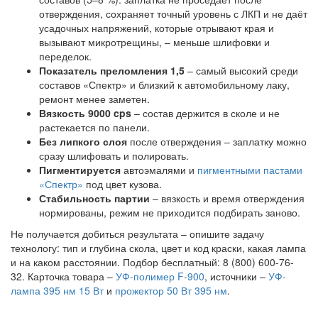
отверждения, сохраняет точный уровень с ЛКП и не даёт
усадочных напряжений, которые отрывают края и
вызывают микротрещины, – меньше шлифовки и
переделок.
Показатель преломления 1,5
– самый высокий среди
составов «Спектр» и близкий к автомобильному лаку,
ремонт менее заметен.
Вязкость 9000 cps
– состав держится в сколе и не
растекается по панели.
Без липкого слоя
после отверждения – заплатку можно
сразу шлифовать и полировать.
Пигментируется
автоэмалями и
пигментными пастами
«Спектр»
под цвет кузова.
Стабильность партии
– вязкость и время отверждения
нормированы, режим не приходится подбирать заново.
Не получается добиться результата – опишите задачу
технологу: тип и глубина скола, цвет и код краски, какая лампа
и на каком расстоянии. Подбор бесплатный: 8 (800) 600-76-
32. Карточка товара –
УФ-полимер F-900
, источники –
УФ-
лампа 395 нм 15 Вт
и
прожектор 50 Вт 395 нм
.