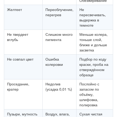
Обезжиривание
Желтеет
Переоблучение,
Не
перегрев
пересвечивать,
выдержка в
темноте
Не твердеет
Слишком много
Меньше колера,
вглубь
пигмента
тоньше слой,
ближе и дольше
засветка
Не совпал цвет
Ошибка
Подбор по коду
колеровки
краски, проба на
отверждённом
образце
Проседание,
Недолив
Послойно с
кратер
(усадка 0,01 %)
запасом по
объёму,
шлифовка,
полировка
Пузыри, мутность
Воздух, влага,
Сухая чистая