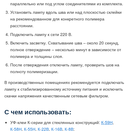
параллельно или под углом соединителями из комплекта.
Установить лампу вдоль шва или над плоскостью склейки
на рекомендованном для конкретного полимера
расстоянии.
Подключить лампу к сети 220 В.
Включить засветку. Схватывание шва – около 20 секунд,
полное отверждение – несколько минут в зависимости от
полимера и толщины слоя.
После отверждения отключить лампу, проверить шов на
полноту полимеризации.
В производственных помещениях рекомендуется подключать
лампу к стабилизированному источнику питания и исключить
скачки напряжения качественным сетевым фильтром.
С чем использовать:
УФ-клеи К-серии для стеклянных конструкций:
К-59Н
,
К-58Н
,
К-55Н
,
К-22В
,
К-16В
,
К-8В
;