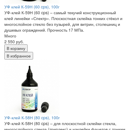
УФ клей К-59Н (60 cps), 100г
УФ-клей К-59Н (60 cps) – самый текучий конструкционный
клей линейки «Спектр». Плоскостная склейка тонких стёкол и
многослойное стекло без пузырей, для витрин, столешниц и
душевых ограждений. Прочность 17 МПа.
Много
2 550 руб.
В корзину
В избранное
УФ-клей К-58Н (80 cps), 100г
УФ-клей К-58Н (80 cps) – для плоскостной склейки стекла,
многослойного стекла (триплекс) и наклейки фацетов с тонким