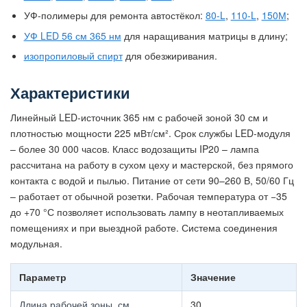
УФ-полимеры для ремонта автостёкол:
80-L
,
110-L
,
150М
;
УФ LED 56 см 365 нм
для наращивания матрицы в длину;
изопропиловый спирт
для обезжиривания.
Характеристики
Линейный LED-источник 365 нм с рабочей зоной 30 см и
плотностью мощности 225 мВт/см². Срок службы LED-модуля
– более 30 000 часов. Класс водозащиты IP20 – лампа
рассчитана на работу в сухом цеху и мастерской, без прямого
контакта с водой и пылью. Питание от сети 90–260 В, 50/60 Гц
– работает от обычной розетки. Рабочая температура от −35
до +70 °С позволяет использовать лампу в неотапливаемых
помещениях и при выездной работе. Система соединения
модульная.
Параметр
Значение
Длина рабочей зоны, см
30