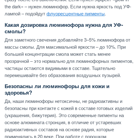
the dark» – нужен люминофор. Если нужна яркость под УФ-
лампой – подойдут
флуоресцентные пигменты
.
Какая дозировка люминофора нужна для УФ-
смолы?
Для заметного свечения добавляйте 3–5% люминофора от
массы смолы. Для максимальной яркости – до 10%. При
большей концентрации смола может стать менее
прозрачной – это нормально для люминофорных пигментов,
частицы остаются видимыми в составе. Тщательно
перемешивайте без образования воздушных пузырей.
Безопасны ли люминофоры для кожи и
здоровья?
Да, наши люминофоры нетоксичны, не радиоактивны и
безопасны при контакте с кожей в составе готовых изделий
(украшения, бижутерия). Это современные пигменты на
основе алюмината стронция, в отличие от устаревших
радиоактивных составов на основе радия, которые
применялись в 20 веке. При работе с порошком