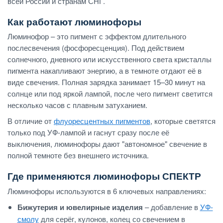
всей России и странам СНГ.
Как работают люминофоры
Люминофор – это пигмент с эффектом длительного
послесвечения (фосфоресценция). Под действием
солнечного, дневного или искусственного света кристаллы
пигмента накапливают энергию, а в темноте отдают её в
виде свечения. Полная зарядка занимает 15–30 минут на
солнце или под яркой лампой, после чего пигмент светится
несколько часов с плавным затуханием.
В отличие от
флуоресцентных пигментов
, которые светятся
только под УФ-лампой и гаснут сразу после её
выключения, люминофоры дают "автономное" свечение в
полной темноте без внешнего источника.
Где применяются люминофоры СПЕКТР
Люминофоры используются в 6 ключевых направлениях:
Бижутерия и ювелирные изделия
– добавление в
УФ-
смолу
для серёг, кулонов, колец со свечением в