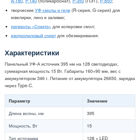
A-180
,
P-140
(поликарбонат),
P-350
(ПЭТ),
Р-850
;
творческие
УФ-смолы и гели
(R-серия, G-серия) для
ювелирки, линз и заливки;
пигменты «Спектр»
для колеровки смол;
изопропиловый спирт
для обезжиривания.
Характеристики
Панельный УФ-А источник 395 нм на 128 светодиодах,
суммарная мощность 15 Вт. Габариты 160×90 мм, вес с
аккумулятором 346 г. Питание от аккумулятора 26650, зарядка
через Type-C.
Параметр
Значение
Длина волны, нм
395
Мощность, Вт
15
Тип источника
128 × LED