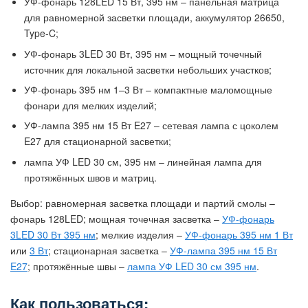
УФ-фонарь 128LED 15 Вт, 395 нм – панельная матрица
для равномерной засветки площади, аккумулятор 26650,
Type-C;
УФ-фонарь 3LED 30 Вт, 395 нм – мощный точечный
источник для локальной засветки небольших участков;
УФ-фонарь 395 нм 1–3 Вт – компактные маломощные
фонари для мелких изделий;
УФ-лампа 395 нм 15 Вт E27 – сетевая лампа с цоколем
E27 для стационарной засветки;
лампа УФ LED 30 см, 395 нм – линейная лампа для
протяжённых швов и матриц.
Выбор: равномерная засветка площади и партий смолы –
фонарь 128LED; мощная точечная засветка –
УФ-фонарь
3LED 30 Вт 395 нм
; мелкие изделия –
УФ-фонарь 395 нм 1 Вт
или
3 Вт
; стационарная засветка –
УФ-лампа 395 нм 15 Вт
E27
; протяжённые швы –
лампа УФ LED 30 см 395 нм
.
Как пользоваться: