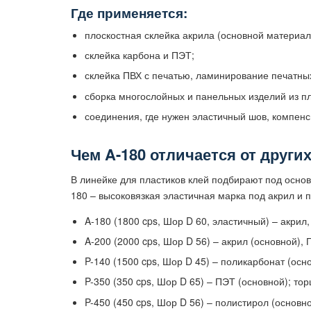
Где применяется:
плоскостная склейка акрила (основной материал
склейка карбона и ПЭТ;
склейка ПВХ с печатью, ламинирование печатных
сборка многослойных и панельных изделий из пл
соединения, где нужен эластичный шов, компен
Чем A-180 отличается от други
В линейке для пластиков клей подбирают под основн
180 – высоковязкая эластичная марка под акрил и п
A-180 (1800 cps, Шор D 60, эластичный) – акрил,
A-200 (2000 cps, Шор D 56) – акрил (основной), 
P-140 (1500 cps, Шор D 45) – поликарбонат (осно
P-350 (350 cps, Шор D 65) – ПЭТ (основной); тор
P-450 (450 cps, Шор D 56) – полистирол (основно