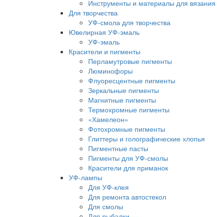
Инструменты и материалы для вязания
Для творчества
УФ-смола для творчества
Ювелирная УФ-эмаль
УФ-эмаль
Красители и пигменты
Перламутровые пигменты
Люминофоры
Флуоресцентные пигменты
Зеркальные пигменты
Магнитные пигменты
Термохромные пигменты
«Хамелеон»
Фотохромные пигменты
Глиттеры и голографические хлопья
Пигментные пасты
Пигменты для УФ-смолы
Красители для приманок
УФ-лампы
Для УФ-клея
Для ремонта автостекол
Для смолы
Для рыбалки