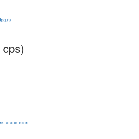
pg.ru
 cps)
ля автостекол