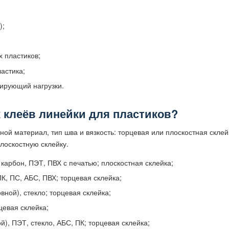
);
 пластиков;
астика;
сирующий нагрузки.
х клеёв линейки для пластиков?
ой материал, тип шва и вязкость: торцевая или плоскостная склей
лоскостную склейку.
 карбон, ПЭТ, ПВХ с печатью; плоскостная склейка;
ПК, ПС, АБС, ПВХ; торцевая склейка;
вной), стекло; торцевая склейка;
цевая склейка;
й), ПЭТ, стекло, АБС, ПК; торцевая склейка;