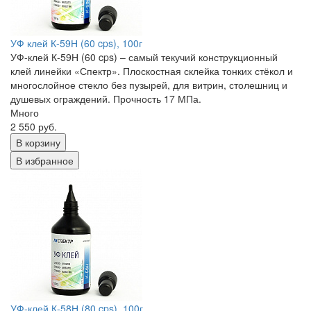
УФ клей К-59Н (60 cps), 100г
УФ-клей К-59Н (60 cps) – самый текучий конструкционный
клей линейки «Спектр». Плоскостная склейка тонких стёкол и
многослойное стекло без пузырей, для витрин, столешниц и
душевых ограждений. Прочность 17 МПа.
Много
2 550 руб.
В корзину
В избранное
УФ-клей К-58Н (80 cps), 100г