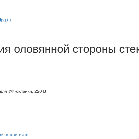
pg.ru
ия оловянной стороны стек
для УФ-склейки, 220 В
ля автостекол