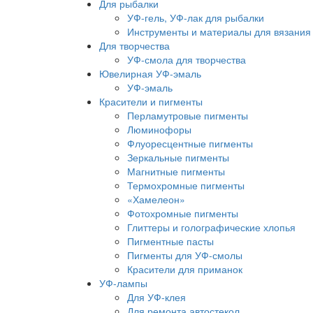
Для рыбалки
УФ-гель, УФ-лак для рыбалки
Инструменты и материалы для вязания
Для творчества
УФ-смола для творчества
Ювелирная УФ-эмаль
УФ-эмаль
Красители и пигменты
Перламутровые пигменты
Люминофоры
Флуоресцентные пигменты
Зеркальные пигменты
Магнитные пигменты
Термохромные пигменты
«Хамелеон»
Фотохромные пигменты
Глиттеры и голографические хлопья
Пигментные пасты
Пигменты для УФ-смолы
Красители для приманок
УФ-лампы
Для УФ-клея
Для ремонта автостекол