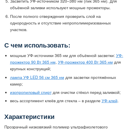
Засветить УФ-источником 320–380 нм (пик 365 нм). Для
объёмной заливки используют мощные прожекторы.
После полного отверждения проверить слой на
однородность и отсутствие непрополимеризованных
участков.
С чем использовать:
мощные УФ-источники 365 нм для объёмной засветки:
УФ-
прожектор 90 Вт 365 нм
,
УФ-прожектор 400 Вт 365 нм
для
крупных конструкций;
лампа УФ LED 56 см 365 нм
для засветки протяжённых
камер;
изопропиловый спирт
для очистки стёкол перед заливкой;
весь ассортимент клеёв для стекла – в разделе
УФ-клей
.
Характеристики
Прозрачный низковязкий полимер ультрафиолетового