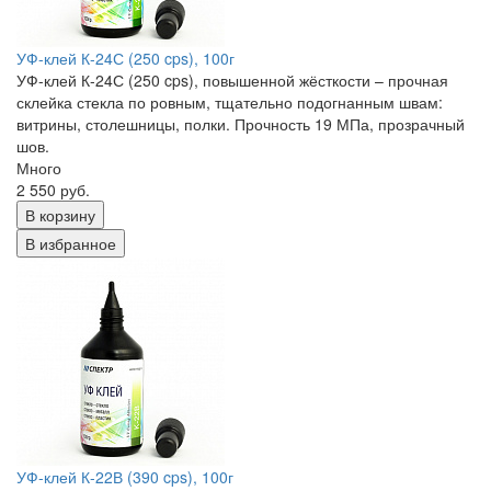
УФ-клей К-24С (250 cps), 100г
УФ-клей К-24С (250 cps), повышенной жёсткости – прочная
склейка стекла по ровным, тщательно подогнанным швам:
витрины, столешницы, полки. Прочность 19 МПа, прозрачный
шов.
Много
2 550 руб.
В корзину
В избранное
УФ-клей К-22В (390 cps), 100г