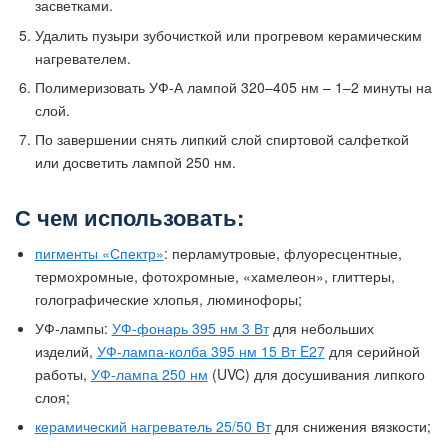
засветками.
Удалить пузыри зубочисткой или прогревом керамическим
нагревателем.
Полимеризовать УФ-А лампой 320–405 нм – 1–2 минуты на
слой.
По завершении снять липкий слой спиртовой салфеткой
или досветить лампой 250 нм.
С чем использовать:
пигменты «Спектр»
: перламутровые, флуоресцентные,
термохромные, фотохромные, «хамелеон», глиттеры,
голографические хлопья, люминофоры;
УФ-лампы:
УФ-фонарь 395 нм 3 Вт
для небольших
изделий,
УФ-лампа-колба 395 нм 15 Вт E27
для серийной
работы,
УФ-лампа 250 нм
(UVC) для досушивания липкого
слоя;
керамический нагреватель 25/50 Вт
для снижения вязкости;