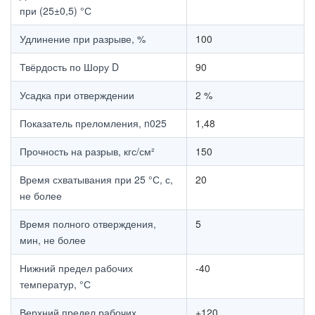
при (25±0,5) °С
Удлинение при разрыве, %
100
Твёрдость по Шору D
90
Усадка при отверждении
2 %
Показатель преломления, n025
1,48
Прочность на разрыв, кгс/см²
150
Время схватывания при 25 °С, с,
20
не более
Время полного отверждения,
5
мин, не более
Нижний предел рабочих
-40
температур, °С
Верхний предел рабочих
+120