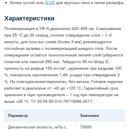
более густой гель
G120
для крупных линз и лепки рельефа.
Характеристики
Полимеризация в УФ-А диапазоне 320–405 нм. Схватывание
при 25 °С до 20 секунд, полное отверждение слоя – 1–2
минуты, для толстых слоёв (более 3 мм) рекомендуется
послойная заливка с полимеризацией каждого слоя. После
отверждения остаётся технологичный липкий слой (убирается
спиртом или лампой 250 нм). Твёрдость 90 по Шору D,
прочность на разрыв 150 кгс/см², удлинение при разрыве 100
%, показатель преломления 1,48, усадка при отверждении 2
%. На олигоуретанметакрилатах, без запаха. Готовое изделие
работает в диапазоне от −40 до +120 °С. Гарантийный срок
хранения в таре производителя – 1 год при температуре не
выше +25 °С. ТУ 20.59.59-010-78719086-2017.
Параметр
Значение
Динамическая вязкость, мПа·с,
70000