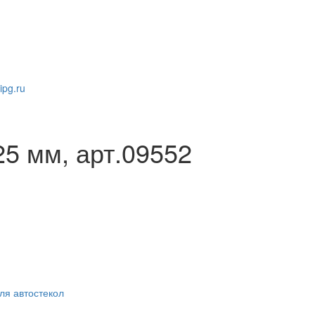
pg.ru
5 мм, арт.09552
ля автостекол